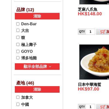
芝麻八爪魚
品牌 (
12
)
HK$148.00
清除
Den-Bar
大吉
QTY
馥
極上壽子
GOYO
博多地雞
顯示全部品牌
產地 (
46
)
日本中華海蜇
HK$97.00
清除
加拿大
中國
QTY