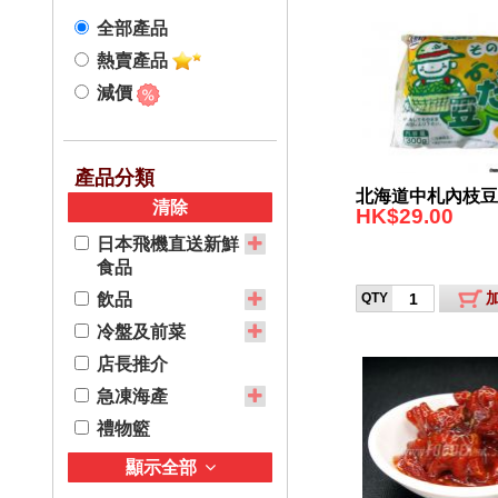
歡聚派對
全部產品
日本甜品及零食
季節限定食品
熱賣產品
調味料及醬汁
減價
刺身及壽司
產品分類
北海道中札內枝豆
清除
HK$29.00
日本飛機直送新鮮
食品
飲品
QTY
冷盤及前菜
店長推介
急凍海產
禮物籃
顯示全部