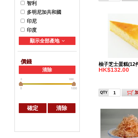
智利
多明尼加共和國
印尼
印度
顯示全部產地
價錢
柚子芝士蛋糕(12
HK$132.00
清除
0
1000
0
1000
QTY
確定
清除