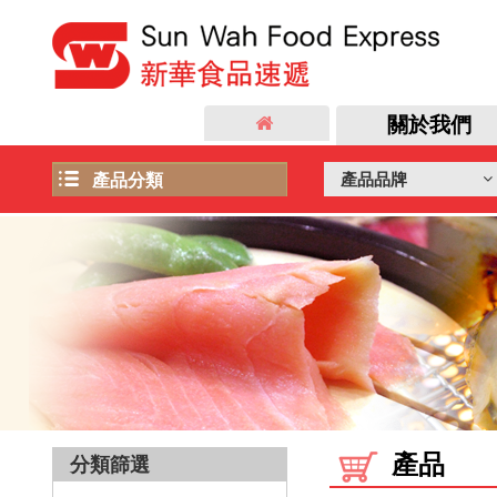
關於我們
產品品牌
產品分類
日本飛機直送新鮮食品
飲品
冷盤及前菜
店長推介
急凍海產
禮物籃
雜貨類
肉類
麵類
自家品牌
產品
分類篩選
加工食品