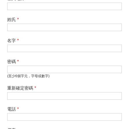
姓氏
*
名字
*
密碼
*
(至少6個字元，字母或數字)
重新確定密碼
*
電話
*