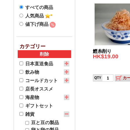
パーティー食品
すべての商品
日本産スナックやデザート
季節に限る商品
人気商品
調味料とソース
値下げ商品
寿司と刺身の材料蛎
カテゴリー
鰹糸削り
削除
HK$19.00
日本直送食品
飲み物
カ
QTY
コールドカット
店長オススメ
海産物
ギフトセット
雑貨
豆と豆の製品
卵と卵の製品