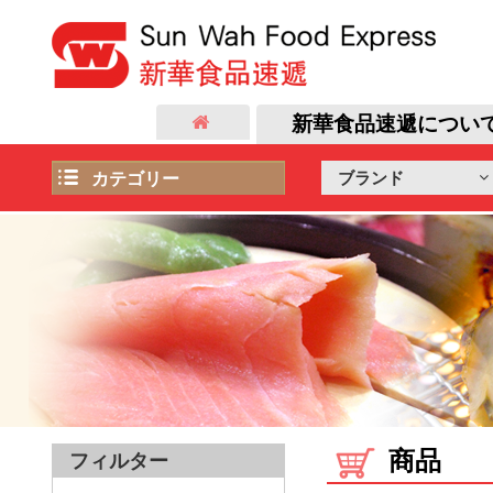
新華食品速遞につい
ブランド
カテゴリー
日本直送食品
飲み物
コールドカット
店長オススメ
海産物
ギフトセット
雑貨
肉類
麺類
自社ブランド
商品
フィルター
加工食品